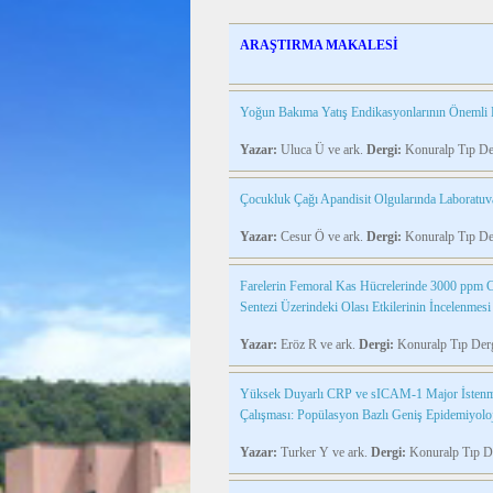
ARAŞTIRMA MAKALESİ
Yoğun Bakıma Yatış Endikasyonlarının Önemli B
Yazar:
Uluca Ü ve ark.
Dergi:
Konuralp Tıp De
Çocukluk Çağı Apandisit Olgularında Laboratuvar
Yazar:
Cesur Ö ve ark.
Dergi:
Konuralp Tıp De
Farelerin Femoral Kas Hücrelerinde 3000 ppm C
Sentezi Üzerindeki Olası Etkilerinin İncelenmesi
Yazar:
Eröz R ve ark.
Dergi:
Konuralp Tıp Der
Yüksek Duyarlı CRP ve sICAM-1 Major İstenme
Çalışması: Popülasyon Bazlı Geniş Epidemiyolo
Yazar:
Turker Y ve ark.
Dergi:
Konuralp Tıp D