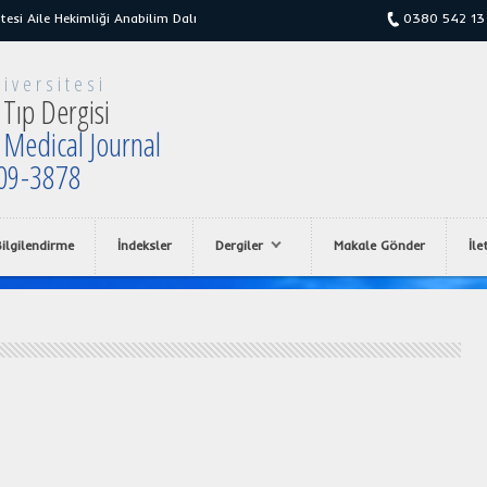
tesi Aile Hekimliği Anabilim Dalı
0380 542 13
iversitesi
Tıp Dergisi
 Medical Journal
09-3878
ilgilendirme
İndeksler
Dergiler
Makale Gönder
İle