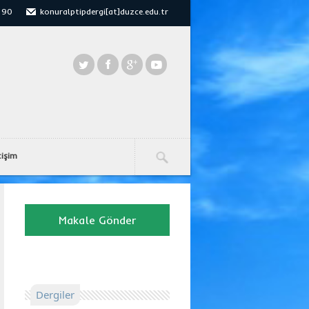
 90
konuralptipdergi[at]duzce.edu.tr
tişim
Makale Gönder
Dergiler