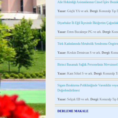
Aile Hekimliği Asistanlarının Cinsel İşlev Bozu
Yazar:
Güçlü YA ve ark.
Dergi:
Konuralp Tıp 
Diyarbakır İli Eğil İlçesinde İlköğretim Çağınd
Yazar:
Erten Bucaktepe PG ve ark.
Dergi:
Konur
Türk Kadınlarında Metabolik Sendromu Öngörme
Yazar:
Keskin Demircan S ve ark.
Dergi:
Konur
Birinci Basamak Sağlık Personelinin Mevsimsel 
Yazar:
Kant Sökel S ve ark.
Dergi:
Konuralp Tı
Sigara Bıraktırma Polikliniğinde Vareniklin veya
Değerlendirilmesi
Yazar:
Selçuk EB ve ark.
Dergi:
Konuralp Tıp 
DERLEME MAKALE