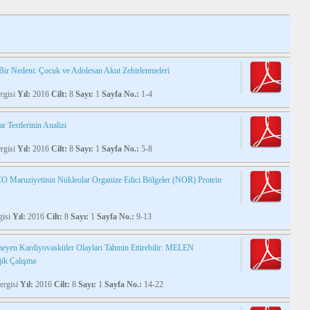
ir Nedeni: Çocuk ve Adolesan Akut Zehirlenmeleri
rgisi
Yıl:
2016
Cilt:
8
Sayı:
1
Sayfa No.:
1-4
 Testlerinin Analizi
rgisi
Yıl:
2016
Cilt:
8
Sayı:
1
Sayfa No.:
5-8
O Maruziyetinin Nükleolar Organize Edici Bölgeler (NOR) Protein
gisi
Yıl:
2016
Cilt:
8
Sayı:
1
Sayfa No.:
9-13
yen Kardiyovasküler Olayları Tahmin Ettirebilir: MELEN
jik Çalışma
ergisi
Yıl:
2016
Cilt:
8
Sayı:
1
Sayfa No.:
14-22