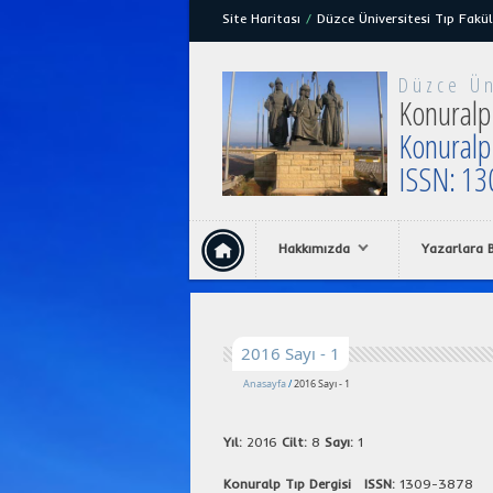
Site Haritası
/
Düzce Üniversitesi Tıp Fakül
Düzce Ün
Konuralp 
Konuralp
ISSN: 13
Hakkımızda
Yazarlara B
2016 Sayı - 1
Anasayfa
/
2016 Sayı - 1
Yıl:
2016
Cilt:
8
Sayı:
1
Konuralp Tıp Dergisi ISSN:
1309-3878