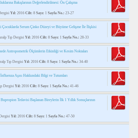
kluklarına Bakışlarının Değerlendirilmesi: Ön Çalışma
Dergisi
Yıl:
2016
Cilt:
8
Sayı:
1
Sayfa No.:
23-27
aki Çocuklarda Serum Çinko Düzeyi ve Büyüme Gelişme İle İlişkisi
alp Tıp Dergisi
Yıl:
2016
Cilt:
8
Sayı:
1
Sayfa No.:
28-33
de Antropometrik Ölçümlerin Etkinliği ve Kesim Noktaları
alp Tıp Dergisi
Yıl:
2016
Cilt:
8
Sayı:
1
Sayfa No.:
34-40
İnfluenza Aşısı Hakkındaki Bilgi ve Tutumları
p Dergisi
Yıl:
2016
Cilt:
8
Sayı:
1
Sayfa No.:
41-46
 Bupropion Tedavisi Başlanan Bireylerin İlk 1 Yıllık Sonuçlarının
Dergisi
Yıl:
2016
Cilt:
8
Sayı:
1
Sayfa No.:
47-50