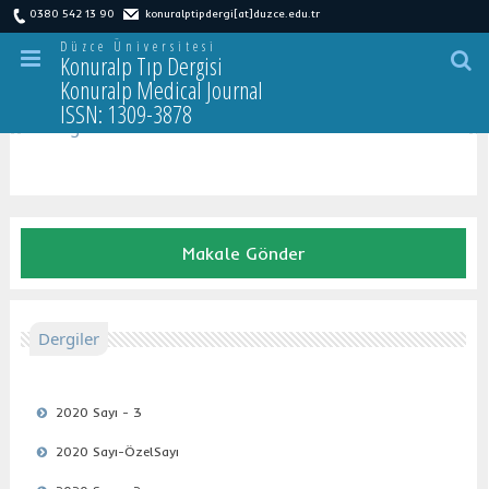
0380 542 13 90
konuralptipdergi[at]duzce.edu.tr
Düzce Üniversitesi
Konuralp Tıp Dergisi
Konuralp Medical Journal
ISSN: 1309-3878
D
ergiler
Makale Gönder
Dergiler
2020 Sayı - 3
2020 Sayı-ÖzelSayı