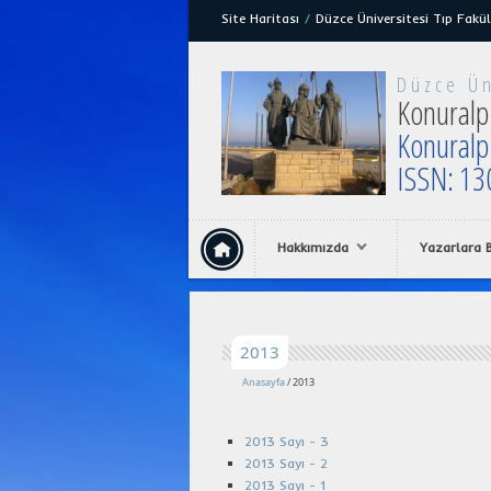
Site Haritası
/
Düzce Üniversitesi Tıp Fakül
Düzce Ün
Konuralp 
Konuralp
ISSN: 13
Hakkımızda
Yazarlara B
2013
Anasayfa
/
2013
2013 Sayı - 3
2013 Sayı - 2
2013 Sayı - 1