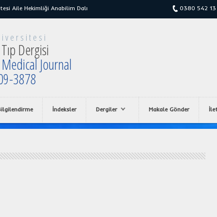
tesi Aile Hekimliği Anabilim Dalı
0380 542 13
iversitesi
Tıp Dergisi
 Medical Journal
09-3878
ilgilendirme
İndeksler
Dergiler
Makale Gönder
İle