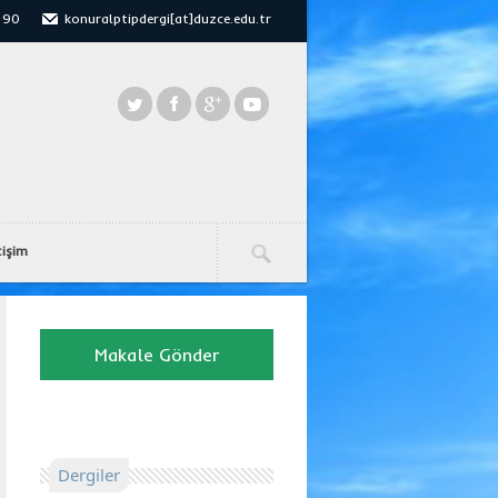
 90
konuralptipdergi[at]duzce.edu.tr
tişim
Makale Gönder
Dergiler