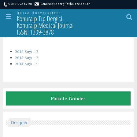
0380 542 13 90
konuralptipdergi[at]duzce.edu.tr
Düzce Üniversitesi
Konuralp Tıp Dergisi
Konuralp Medical Journal
ISSN: 1309-3878
2
014
2014 Sayı - 3
2014 Sayı - 2
2014 Sayı - 1
Makale Gönder
Dergiler