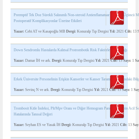
Preemptif Tek Doz Sürekli Salınımlı Non-steroid Antienflamatuar İlaçların Üçüncü M
Postoperatif Komplikasyonlar Üzerine Etkileri
Yazar:
Cebi AT ve Kasapoğlu MB
Dergi:
Konuralp Tıp Dergisi
Yıl:
2021
Cilt:
13
Down Sendromlu Hastalarda Kalıtsal Protrombotik Risk Faktörlerinin Sıklığı
Yazar:
Damar İH ve ark.
Dergi:
Konuralp Tıp Dergisi
Yıl:
2021
Cilt:
13
Sayı:
1
Sa
Erkek Üniversite Personelinin Erişkin Kanserler ve Kanser Taraması Hakkındaki Bil
Yazar:
Sevinç N ve ark.
Dergi:
Konuralp Tıp Dergisi
Yıl:
2021
Cilt:
13
Sayı:
1
Say
Trombosit Kitle İndeksi, Plt/Mpv Oranı ve Diğer Hemogram Parametrelerinin Acil S
Hatalarında Tanısal Değeri
Yazar:
Seyhan ES ve Yasak İH
Dergi:
Konuralp Tıp Dergisi
Yıl:
2021
Cilt:
13
Say