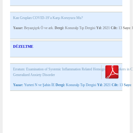
Kan Grupları COVID-19’a Karşı Koruyucu Mu?
Yazar:
Beyazçiçek Ö ve ark.
Dergi:
Konuralp Tıp Dergisi
Yıl:
2021
Cilt:
13
Sayı:
DÜZELTME
Erratum: Examination of Systemic Inflammation Related Hemogram Biomarkers in Ch
Generalized Anxiety Disorder
Yazar:
Yurteri N ve Şahin İE
Dergi:
Konuralp Tıp Dergisi
Yıl:
2021
Cilt:
13
Sayı: