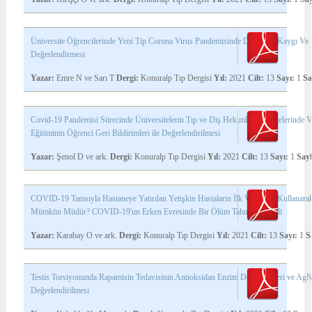
Üniversite Öğrencilerinde Yeni Tip Corona Virus Pandemisinde Davranış, Kaygı V
Değerlendirmesi
Yazar:
Emre N ve Sarı T
Dergi:
Konuralp Tıp Dergisi
Yıl:
2021
Cilt:
13
Sayı:
1
Sa
Covid-19 Pandemisi Sürecinde Üniversitelerin Tıp ve Diş Hekimliği Fakültelerinde 
Eğitiminin Öğrenci Geri Bildirimleri ile Değerlendirilmesi
Yazar:
Şenol D ve ark.
Dergi:
Konuralp Tıp Dergisi
Yıl:
2021
Cilt:
13
Sayı:
1
Sayf
COVID-19 Tanısıyla Hastaneye Yatırılan Yetişkin Hastaların İlk Verilerini Kullana
Mümkün Müdür? COVID-19'un Erken Evresinde Bir Ölüm Tahmin Modeli
Yazar:
Karabay O ve ark.
Dergi:
Konuralp Tıp Dergisi
Yıl:
2021
Cilt:
13
Sayı:
1
S
T
estis Torsiyonunda Rapamisin T
edavisinin Antioksidan Enzim Değişiklikleri ve Ag
Değerlendirilmesi