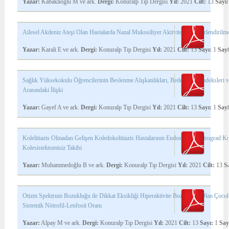
Yazar:
Kabaklıoğlu M ve ark.
Dergi:
Konuralp Tıp Dergisi
Yıl:
2021
Cilt:
13
Sayı:
Ailesel Akdeniz Ateşi Olan Hastalarda Nazal Mukosiliyer Aktivitenin Değerlendirilm
Yazar:
Karali E ve ark.
Dergi:
Konuralp Tıp Dergisi
Yıl:
2021
Cilt:
13
Sayı:
1
Sayf
Sağlık Yüksekokulu Öğrencilerinin Beslenme Alışkanlıkları, Beden Kitle İndeksleri 
Arasındaki İlişki
Yazar:
Gayef A ve ark.
Dergi:
Konuralp Tıp Dergisi
Yıl:
2021
Cilt:
13
Sayı:
1
Sayf
Kolelitiazis Olmadan Gelişen Koledokolitiazis Hastalarının Endoskopik Retrograd Ko
Kolesistektomisiz Takibi
Yazar:
Muhammedoğlu B ve ark.
Dergi:
Konuralp Tıp Dergisi
Yıl:
2021
Cilt:
13
S
Otizm Spektrum Bozukluğu ile Dikkat Eksikliği Hiperaktivite Bozukluğu Olan Çocuk
Sistemik Nötrofil-Lenfosit Oranı
Yazar:
Alpay M ve ark.
Dergi:
Konuralp Tıp Dergisi
Yıl:
2021
Cilt:
13
Sayı:
1
Say