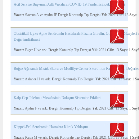
Acil Servise Başvuran Adli Vakaların COVID-19 Pandemisindeki Değişimi
Yazar:
Savrun A ve Aydın İE
Dergi:
Konuralp Tıp Dergisi
Yıl:
2021
Cilt:
13
Sayı:
Obstrüktif Uyku Apne Sendromlu Hastalarda Plazma Ghrelin, Omentin-1 Düzeyleri ve
Değerlendirilmesi
Yazar:
Biçer Ü ve ark.
Dergi:
Konuralp Tıp Dergisi
Yıl:
2021
Cilt:
13
Sayı:
1
Sayf
Boğaz Ağrısında Mıstık Skoru ve Modifiye Centor Skoru’nun Kullanımının Değerlen
Yazar:
Aslaner H ve ark.
Dergi:
Konuralp Tıp Dergisi
Yıl:
2021
Cilt:
13
Sayı:
1
Sa
Kalp-Cep Telefonu Mesafesinin Dolaşım Sistemine Etkileri
Yazar:
Aydın F ve ark.
Dergi:
Konuralp Tıp Dergisi
Yıl:
2021
Cilt:
13
Sayı:
1
Sayf
Klippel-Feil Sendromlu Hastalara Klinik Yaklaşım
Yazar:
Kaya M ve ark.
Dergi:
Konuralp Tıp Dergisi
Yıl:
2021
Cilt:
13
Sayı:
1
Sayf