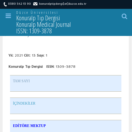
0380 542 13 90
konuralptipdergi[at]duzce.edu.tr
Düzce Üniversitesi
Konuralp Tıp Dergisi
Konuralp Medical Journal
ISSN: 1309-3878
2
021 Sayı-1
Yıl:
2021
Cilt:
13
Sayı:
1
Konuralp Tıp Dergisi ISSN:
1309-3878
TAM SAYI
İÇİNDEKİLER
EDİTÖRE MEKTUP