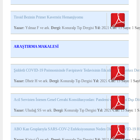
Tiroid Bezinin Primer Kavernöz Hemanjiyomu
Yazar:
Yılmaz F ve ark.
Dergi:
Konuralp Tıp Dergisi
Yıl:
2021
Cilt:
13
Sayı:
1
Say
ARAŞTIRMA MAKALESİ
Şiddetli COVID-19 Pnömonisinde Favipiravir Tedavisinin Etkinliği: Tek Merkez De
Yazar:
Dheir H ve ark.
Dergi:
Konuralp Tıp Dergisi
Yıl:
2021
Cilt:
13
Sayı:
1
Sayf
Acil Servisten İstenen Genel Cerrahi Konsültasyonları: Pandemi ve Pandemi Dışı Dö
Yazar:
Uludağ SS ve ark.
Dergi:
Konuralp Tıp Dergisi
Yıl:
2021
Cilt:
13
Sayı:
1
S
ABO Kan Gruplarıyla SARS-COV-2 Enfeksiyonunun Neden Olduğu COVID-19 Hastal
Yazar:
Kirişçi Ö ve ark.
Dergi:
Konuralp Tıp Dergisi
Yıl:
2021
Cilt:
13
Sayı:
1
Say