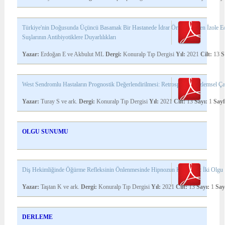
Türkiye'nin Doğusunda Üçüncü Basamak Bir Hastanede İdrar Örneklerinden İzole Edi
Suşlarının Antibiyotiklere Duyarlılıkları
Yazar:
Erdoğan E ve Akbulut ML
Dergi:
Konuralp Tıp Dergisi
Yıl:
2021
Cilt:
13
S
West Sendromlu Hastaların Prognostik Değerlendirilmesi: Retrospektif Gözlemsel Ç
Yazar:
Turay S ve ark.
Dergi:
Konuralp Tıp Dergisi
Yıl:
2021
Cilt:
13
Sayı:
1
Sayf
OLGU SUNUMU
Diş Hekimliğinde Öğürme Refleksinin Önlenmesinde Hipnozun Kullanımı: İki Olg
Yazar:
Taştan K ve ark.
Dergi:
Konuralp Tıp Dergisi
Yıl:
2021
Cilt:
13
Sayı:
1
Say
DERLEME