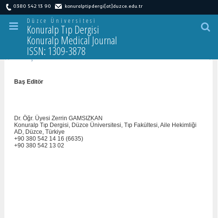
0380 542 13 90
konuralptipdergi[at]duzce.edu.tr
Düzce Üniversitesi
Konuralp Tıp Dergisi
Konuralp Medical Journal
ISSN: 1309-3878
İ
letişim
Baş Editör
Dr. Öğr. Üyesi Zerrin GAMSIZKAN
Konuralp Tıp Dergisi, Düzce Üniversitesi, Tıp Fakültesi, Aile Hekimliği
AD, Düzce, Türkiye
+90 380 542 14 16 (6635)
+90 380 542 13 02